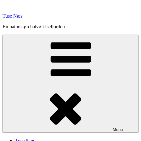
Videre
til
Tuse Næs
indhold
En naturskøn halvø i Isefjorden
Menu
Tuse Næs