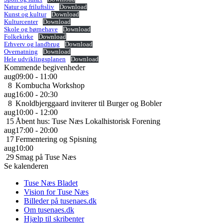
Natur og friluftsliv
Download
Kunst og kultur
Download
Kulturcenter
Download
Skole og børnehave
Download
Folkekirke
Download
Erhverv og landbrug
Download
Overnatning
Download
Hele udviklingsplanen
Download
Kommende begivenheder
aug
09:00
-
11:00
8
Kombucha Workshop
aug
16:00
-
20:30
8
Knoldbjerggaard inviterer til Burger og Bobler
aug
10:00
-
12:00
15
Åbent hus: Tuse Næs Lokalhistorisk Forening
aug
17:00
-
20:00
17
Fermentering og Spisning
aug
10:00
29
Smag på Tuse Næs
Se kalenderen
Tuse Næs Bladet
Vision for Tuse Næs
Billeder på tusenaes.dk
Om tusenaes.dk
Hjælp til skribenter