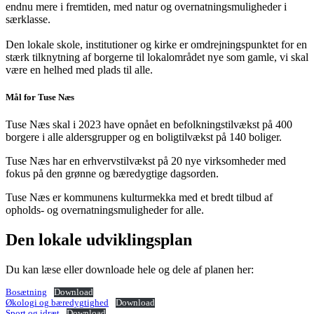
endnu mere i fremtiden, med natur og overnatningsmuligheder i
særklasse.
Den lokale skole, institutioner og kirke er omdrejningspunktet for en
stærk tilknytning af borgerne til lokalområdet nye som gamle, vi skal
være en helhed med plads til alle.
Mål for Tuse Næs
Tuse Næs skal i 2023 have opnået en befolkningstilvækst på 400
borgere i alle aldersgrupper og en boligtilvækst på 140 boliger.
Tuse Næs har en erhvervstilvækst på 20 nye virksomheder med
fokus på den grønne og bæredygtige dagsorden.
Tuse Næs er kommunens kulturmekka med et bredt tilbud af
opholds- og overnatningsmuligheder for alle.
Den lokale udviklingsplan
Du kan læse eller downloade hele og dele af planen her:
Bosætning
Download
Økologi og bæredygtighed
Download
Sport og idræt
Download