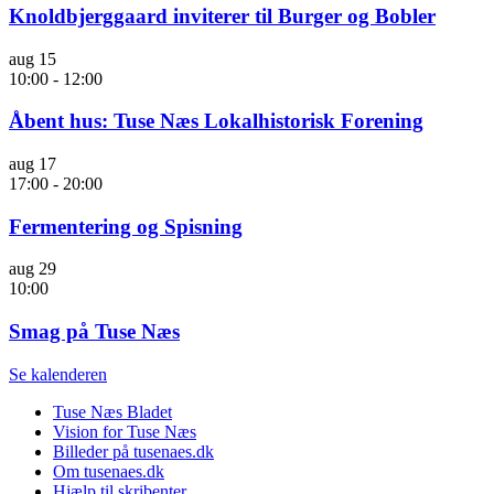
Knoldbjerggaard inviterer til Burger og Bobler
aug
15
10:00
-
12:00
Åbent hus: Tuse Næs Lokalhistorisk Forening
aug
17
17:00
-
20:00
Fermentering og Spisning
aug
29
10:00
Smag på Tuse Næs
Se kalenderen
Tuse Næs Bladet
Vision for Tuse Næs
Billeder på tusenaes.dk
Om tusenaes.dk
Hjælp til skribenter