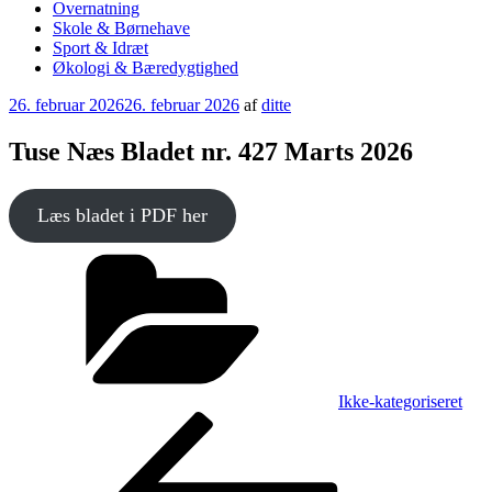
Overnatning
Skole & Børnehave
Sport & Idræt
Økologi & Bæredygtighed
Udgivet
26. februar 2026
26. februar 2026
af
ditte
den
Tuse Næs Bladet nr. 427 Marts 2026
Læs bladet i PDF her
Kategorier
Ikke-kategoriseret
Indlægsnavigation
Forrige
indlæg