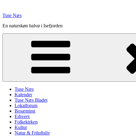
Videre
til
Tuse Næs
indhold
En naturskøn halvø i Isefjorden
Tuse Næs
Kalender
Tuse Næs Bladet
Lokalforum
Bosætning
Erhverv
Folkekirken
Kultur
Natur & Friluftsliv