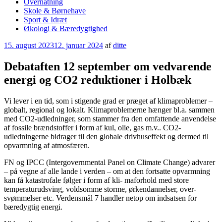
Overnatning
Skole & Børnehave
Sport & Idræt
Økologi & Bæredygtighed
Udgivet
15. august 2023
12. januar 2024
af
ditte
den
Debataften 12 september om vedvarende
energi og CO2 reduktioner i Holbæk
Vi lever i en tid, som i stigende grad er præget af klimaproblemer –
globalt, regional og lokalt. Klimaproblemerne hænger bl.a. sammen
med CO2-udledninger, som stammer fra den omfattende anvendelse
af fossile brændstoffer i form af kul, olie, gas m.v.. CO2-
udledningerne bidrager til den globale drivhuseffekt og dermed til
opvarmning af atmosfæren.
FN og IPCC (Intergovernmental Panel on Climate Change) advarer
– på vegne af alle lande i verden – om at den fortsatte opvarmning
kan få katastrofale følger i form af kli- maforhold med store
temperaturudsving, voldsomme storme, ørkendannelser, over-
svømmelser etc. Verdensmål 7 handler netop om indsatsen for
bæredygtig energi.