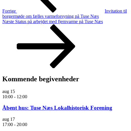
Forrige
Invitation til
borgermøde om fælles varmeforsyning på Tuse Næs
Næste
Næste
Status på arbejdet med fjernvarme på Tuse Næs
indlæg
Kommende begivenheder
aug
15
10:00
-
12:00
Åbent hus: Tuse Næs Lokalhistorisk Forening
aug
17
17:00
-
20:00