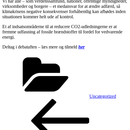
Vi har alle – som verdenssamfund, nationer, offentlige myndigheder,
virksomheder og borgere – et medansvar for at ændre adfærd, så
klimakrisens negative konsekvenser forhåbentlig kan afbødes inden
situationen kommer helt ude af kontrol.
Et af indsatsområderne til at reducere CO2-udledningerne er at
fremme udfasning af fossile brændstoffer til fordel for vedvarende
energi.
Deltag i debataften – læs mere og tilmeld
her
Kategorier
Uncategorized
Indlægsnavigation
Forrige
indlæg