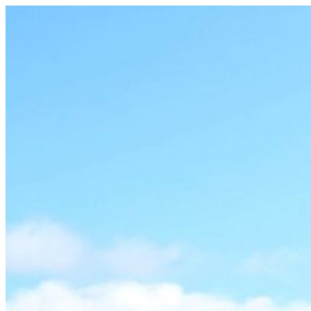
Videre
til
indhold