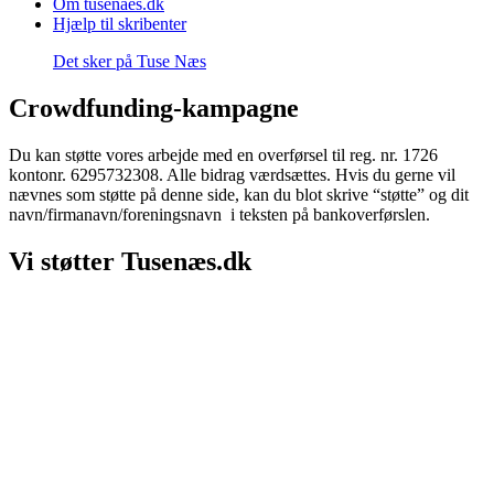
Om tusenaes.dk
Hjælp til skribenter
Det sker på Tuse Næs
Crowdfunding-kampagne
Du kan støtte vores arbejde med en overførsel til reg. nr. 1726
kontonr. 6295732308. Alle bidrag værdsættes. Hvis du gerne vil
nævnes som støtte på denne side, kan du blot skrive “støtte” og dit
navn/firmanavn/foreningsnavn i teksten på bankoverførslen.
Vi støtter Tusenæs.dk