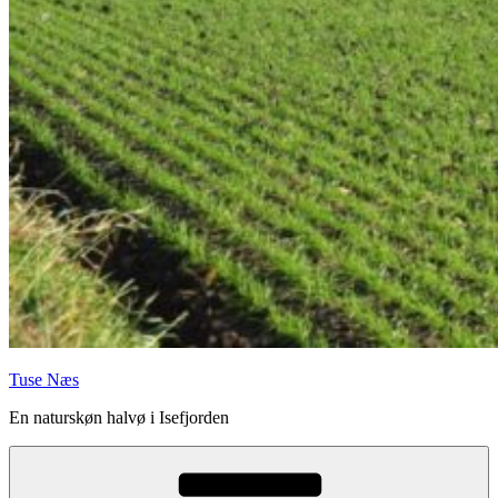
Tuse Næs
En naturskøn halvø i Isefjorden