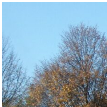
Videre
til
indhold