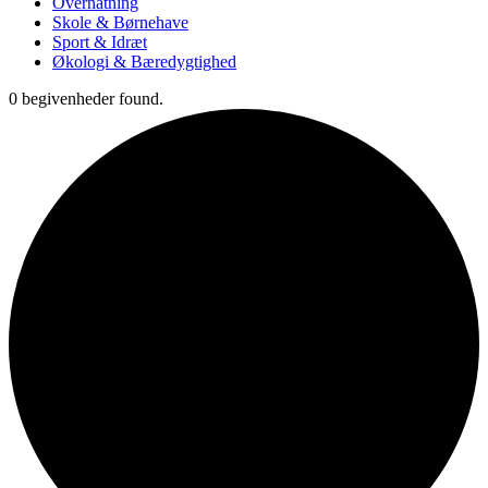
Overnatning
Skole & Børnehave
Sport & Idræt
Økologi & Bæredygtighed
0 begivenheder found.