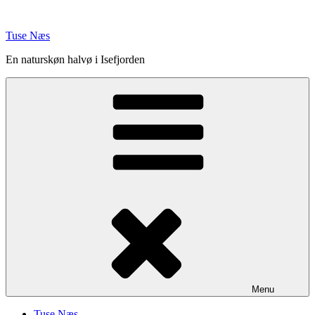
Videre
til
Tuse Næs
indhold
En naturskøn halvø i Isefjorden
Menu
Tuse Næs