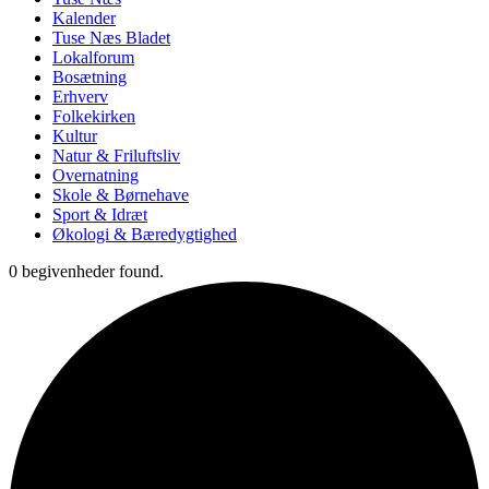
Kalender
Tuse Næs Bladet
Lokalforum
Bosætning
Erhverv
Folkekirken
Kultur
Natur & Friluftsliv
Overnatning
Skole & Børnehave
Sport & Idræt
Økologi & Bæredygtighed
0 begivenheder found.