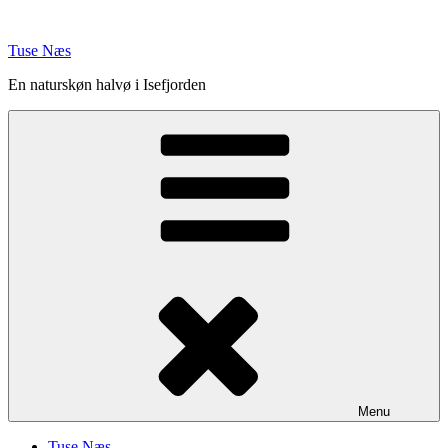
Videre
til
Tuse Næs
indhold
En naturskøn halvø i Isefjorden
Menu
Tuse Næs