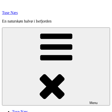
Videre
til
Tuse Næs
indhold
En naturskøn halvø i Isefjorden
Menu
Tuse Næs