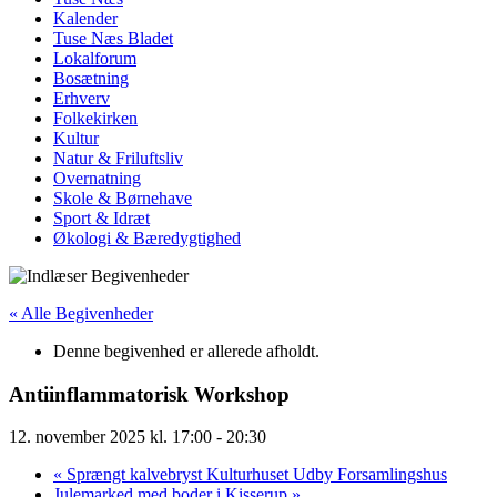
Kalender
Tuse Næs Bladet
Lokalforum
Bosætning
Erhverv
Folkekirken
Kultur
Natur & Friluftsliv
Overnatning
Skole & Børnehave
Sport & Idræt
Økologi & Bæredygtighed
« Alle Begivenheder
Denne begivenhed er allerede afholdt.
Antiinflammatorisk Workshop
12. november 2025 kl. 17:00
-
20:30
«
Sprængt kalvebryst Kulturhuset Udby Forsamlingshus
Julemarked med boder i Kisserup
»