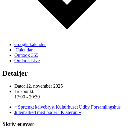
Google kalender
iCalendar
Outlook 365
Outlook Live
Detaljer
Dato:
12. november 2025
Tidspunkt:
17:00 - 20:30
«
Sprængt kalvebryst Kulturhuset Udby Forsamlingshus
Julemarked med boder i Kisserup
»
Skriv et svar