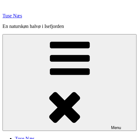
Videre
til
Tuse Næs
indhold
En naturskøn halvø i Isefjorden
Menu
Tuse Næs