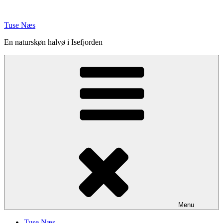
Videre
til
Tuse Næs
indhold
En naturskøn halvø i Isefjorden
Menu
Tuse Næs