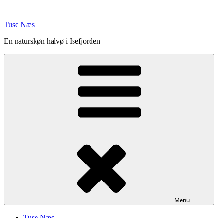
Videre
til
Tuse Næs
indhold
En naturskøn halvø i Isefjorden
Menu
Tuse Næs