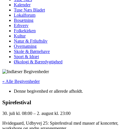
Kalender
Tuse Næs Bladet
Lokalforum
Bosætning
Erhverv
Folkekirken
Kultur
Natur & Friluftsliv
Overnatning
Skole & Børnehave
Sport & Idræt
Økologi & Bæredygtighed
« Alle Begivenheder
Denne begivenhed er allerede afholdt.
Spirefestival
30. juli
kl.
08:00
–
2. august
kl.
23:00
Hvidegaard, Udbyvej 25: Spirefestival med masser af koncerter,
workshops og andre arrangementer.