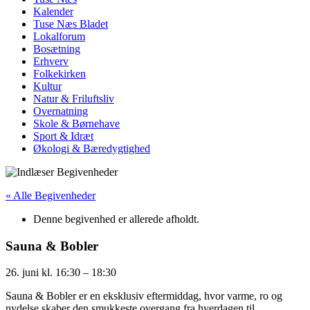
Kalender
Tuse Næs Bladet
Lokalforum
Bosætning
Erhverv
Folkekirken
Kultur
Natur & Friluftsliv
Overnatning
Skole & Børnehave
Sport & Idræt
Økologi & Bæredygtighed
« Alle Begivenheder
Denne begivenhed er allerede afholdt.
Sauna & Bobler
26. juni
kl.
16:30
–
18:30
Sauna & Bobler er en eksklusiv eftermiddag, hvor varme, ro og
nydelse skaber den smukkeste overgang fra hverdagen til