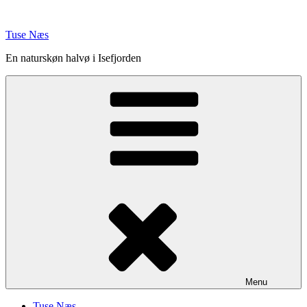
Videre
til
Tuse Næs
indhold
En naturskøn halvø i Isefjorden
Menu
Tuse Næs