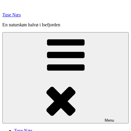
Videre
til
Tuse Næs
indhold
En naturskøn halvø i Isefjorden
Menu
Tuse Næs