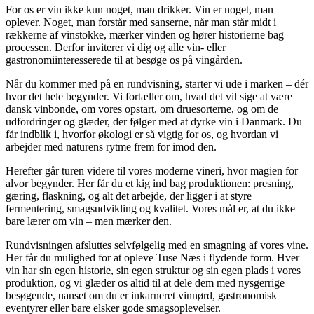
For os er vin ikke kun noget, man drikker. Vin er noget, man
oplever. Noget, man forstår med sanserne, når man står midt i
rækkerne af vinstokke, mærker vinden og hører historierne bag
processen. Derfor inviterer vi dig og alle vin- eller
gastronomiinteresserede til at besøge os på vingården.
Når du kommer med på en rundvisning, starter vi ude i marken – dér
hvor det hele begynder. Vi fortæller om, hvad det vil sige at være
dansk vinbonde, om vores opstart, om druesorterne, og om de
udfordringer og glæder, der følger med at dyrke vin i Danmark. Du
får indblik i, hvorfor økologi er så vigtig for os, og hvordan vi
arbejder med naturens rytme frem for imod den.
Herefter går turen videre til vores moderne vineri, hvor magien for
alvor begynder. Her får du et kig ind bag produktionen: presning,
gæring, flaskning, og alt det arbejde, der ligger i at styre
fermentering, smagsudvikling og kvalitet. Vores mål er, at du ikke
bare lærer om vin – men mærker den.
Rundvisningen afsluttes selvfølgelig med en smagning af vores vine.
Her får du mulighed for at opleve Tuse Næs i flydende form. Hver
vin har sin egen historie, sin egen struktur og sin egen plads i vores
produktion, og vi glæder os altid til at dele dem med nysgerrige
besøgende, uanset om du er inkarneret vinnørd, gastronomisk
eventyrer eller bare elsker gode smagsoplevelser.