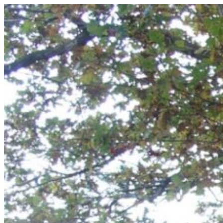
Videre
til
indhold