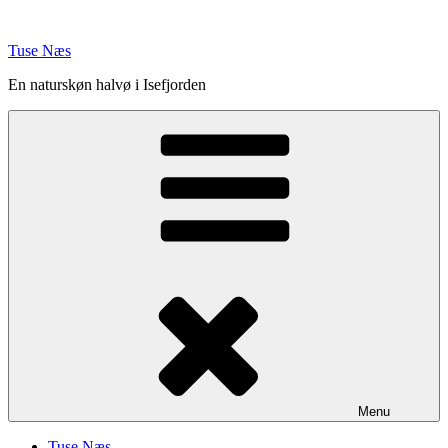
Videre
til
Tuse Næs
indhold
En naturskøn halvø i Isefjorden
Menu
Tuse Næs