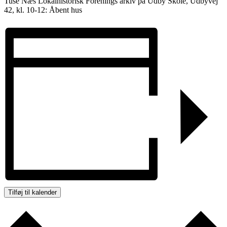
Tuse Næs Lokalhistorisk Forenings arkiv på Udby Skole, Udbyvej
42, kl. 10-12: Åbent hus
Tilføj til kalender